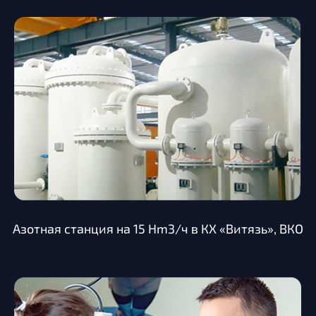
Азотная станция на 15 Hm3/ч в КХ «Витязь», ВКО