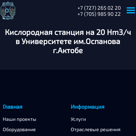
+7 (727) 265 02 20
+7 (705) 985 90 22
Главная
Кислородная станция на 20 Hm3/ч
О
компании
в Университете им.Оспанова
г.Актобе
Оборудование
Наши
проекты
Сертификаты
Отраслевые
Главная
Информация
решения
Наши проекты
Услуги
Услуги
Оборудование
Отраслевые решения